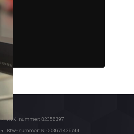
KVK-nummer: 82358397
Btw-nummer: NL003671435b14