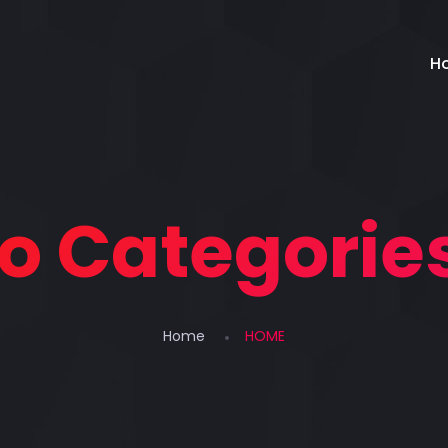
H
io Categorie
Home
HOME