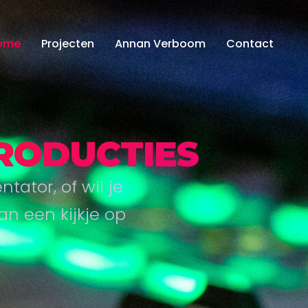
ome
Projecten
Annan Verboom
Contact
RODUCTIES
tator, of wil je
n een kijkje op