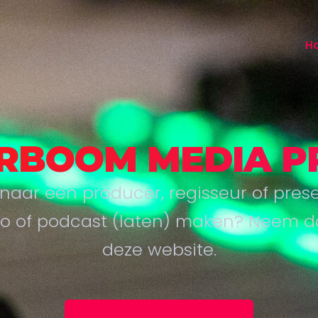
H
RBOOM MEDIA P
naar een producer, regisseur of presen
o of podcast (laten) maken? Neem da
deze website.