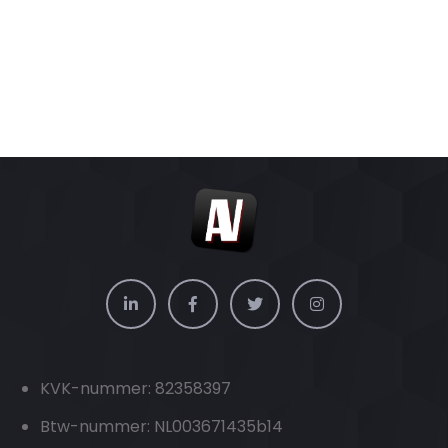
KVK-nummer: 82358397
Btw-nummer: NL003671435b14