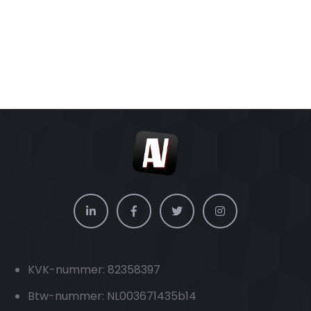
KVK-nummer: 82358397
Btw-nummer: NL003671435b14