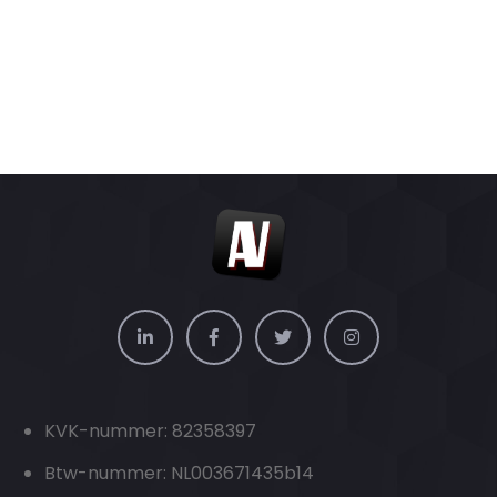
KVK-nummer: 82358397
Btw-nummer: NL003671435b14