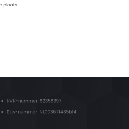
e plaats.
KVK-nummer: 82358397
Btw-nummer: NL003671435b14