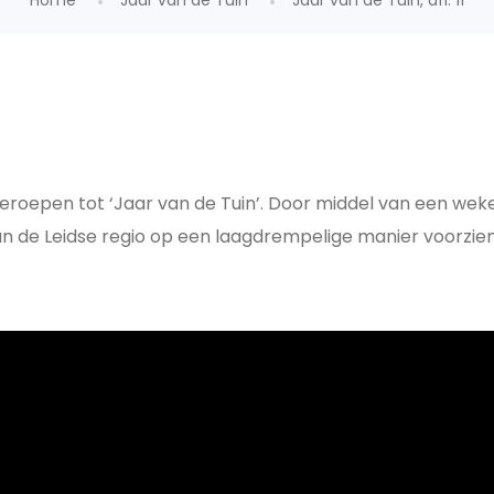
Home
Jaar van de Tuin
Jaar van de Tuin, afl. 11
eroepen tot ‘Jaar van de Tuin’. Door middel van een wek
 de Leidse regio op een laagdrempelige manier voorzien 