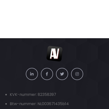
KVK-nummer: 82358397
Btw-nummer: NL003671435b14